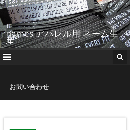
コ
ン
テ
ン
ツ
names アパレル用 ネーム生
へ
産
ス
キ
ッ
プ
お問い合わせ